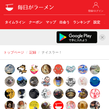
登録/ログイン
タイムライン
クーポン
マップ
出会う
ランキング
設定
こ
トップページ
記録
ナイスラー！