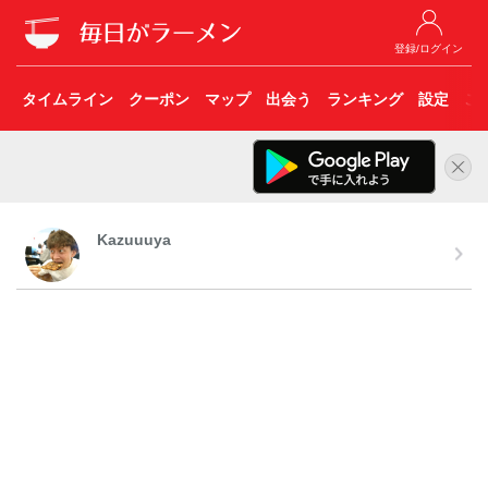
登録/ログイン
タイムライン
クーポン
マップ
出会う
ランキング
設定
こ
Kazuuuya