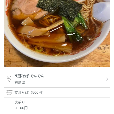
支那そば でんでん
福島県
支那そば（800円）
大盛り
＋100円