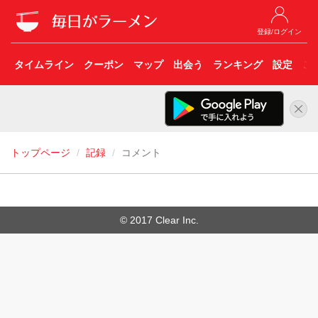
登録/ログイン
タイムライン
クーポン
マップ
出会う
ランキング
設定
こ
トップページ
記録
コメント
© 2017 Clear Inc.