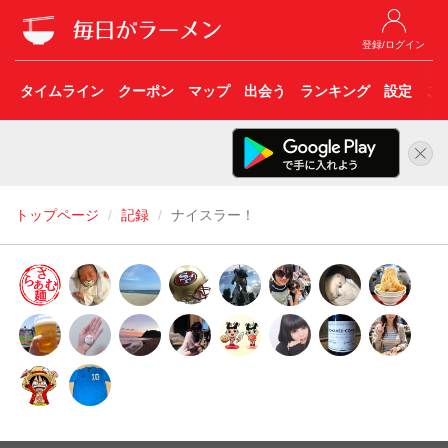
登録/ログイン
タイムライン
クーポン
マップ
出会う
ランキング
設定
こ
トップページ
記録
ナイスラー！