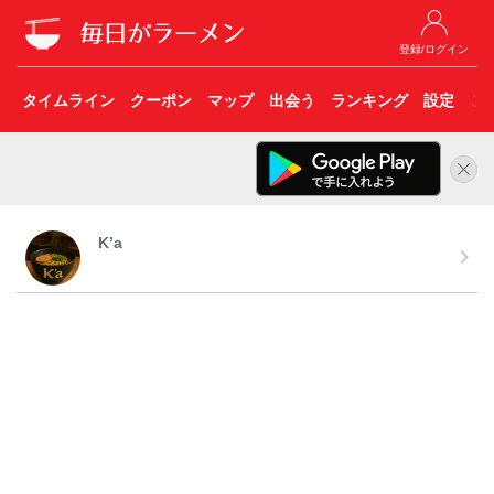
登録/ログイン
タイムライン
クーポン
マップ
出会う
ランキング
設定
こ
K’a