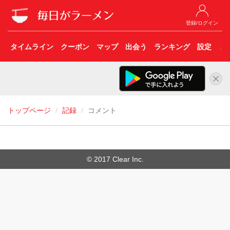
登録/ログイン
タイムライン
クーポン
マップ
出会う
ランキング
設定
こ
トップページ
記録
コメント
© 2017 Clear Inc.