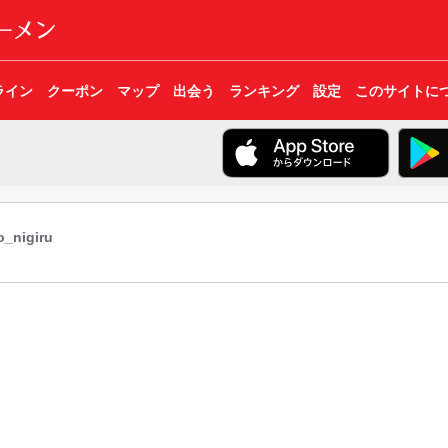
ライン
クーポン
マップ
出会う
ランキング
設定
このサイトに
_nigiru