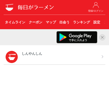
登録/ログイン
タイムライン
クーポン
マップ
出会う
ランキング
設定
こ
しんやんしん