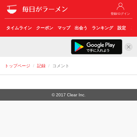
登録/ログイン
タイムライン
クーポン
マップ
出会う
ランキング
設定
こ
トップページ
記録
コメント
© 2017 Clear Inc.