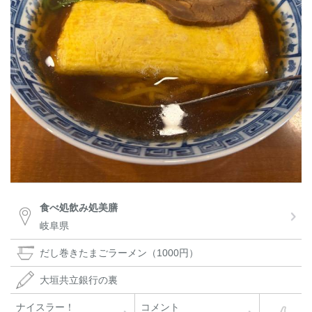
食べ処飲み処美膳
岐阜県
だし巻きたまごラーメン（1000円）
大垣共立銀行の裏
ナイスラー！
コメント