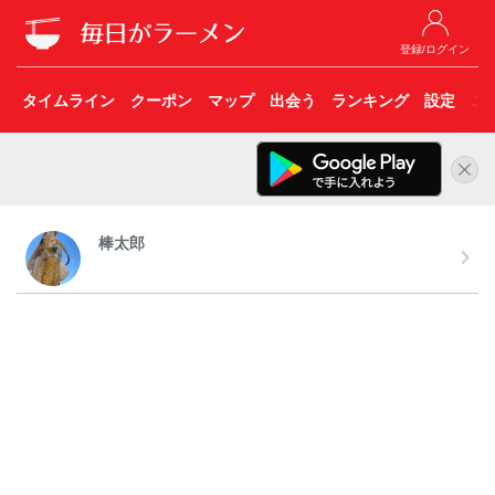
登録/ログイン
タイムライン
クーポン
マップ
出会う
ランキング
設定
こ
棒太郎