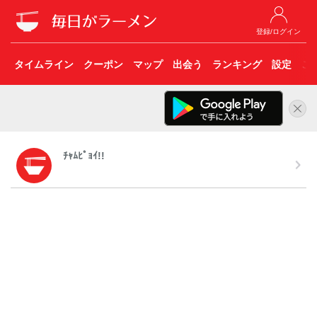
登録/ログイン
タイムライン
クーポン
マップ
出会う
ランキング
設定
こ
ﾁｬﾑﾋﾟｮｲ!!