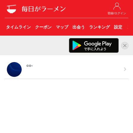
登録/ログイン
タイムライン
クーポン
マップ
出会う
ランキング
設定
こ
co-