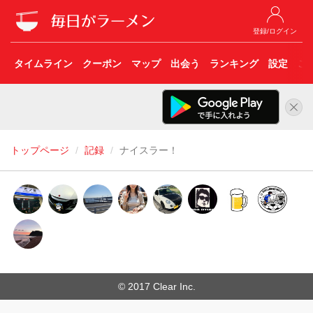
登録/ログイン
タイムライン
クーポン
マップ
出会う
ランキング
設定
こ
トップページ
記録
ナイスラー！
© 2017 Clear Inc.