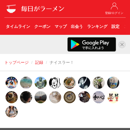
登録/ログイン
タイムライン
クーポン
マップ
出会う
ランキング
設定
こ
トップページ
記録
ナイスラー！