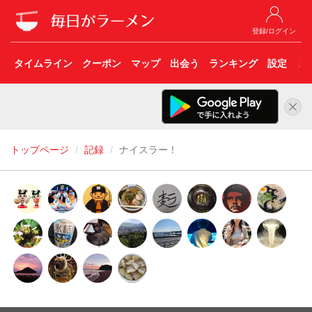
登録/ログイン
タイムライン
クーポン
マップ
出会う
ランキング
設定
こ
トップページ
記録
ナイスラー！