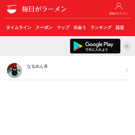
登録/ログイン
タイムライン
クーポン
マップ
出会う
ランキング
設定
こ
なるめん🍜