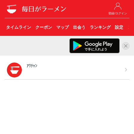
登録/ログイン
タイムライン
クーポン
マップ
出会う
ランキング
設定
こ
ｱﾜﾁｬﾝ