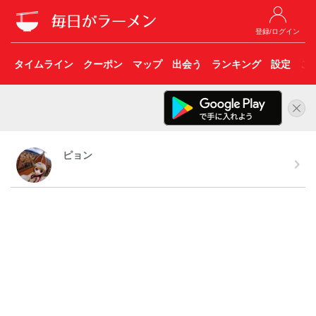
登録/ログイン
タイムライン
クーポン
マップ
出会う
ランキング
設定
こ
ピョン