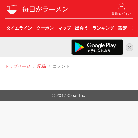
登録/ログイン
タイムライン
クーポン
マップ
出会う
ランキング
設定
こ
トップページ
記録
コメント
© 2017 Clear Inc.