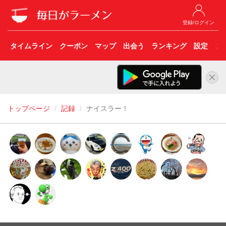
登録/ログイン
タイムライン
クーポン
マップ
出会う
ランキング
設定
こ
トップページ
記録
ナイスラー！