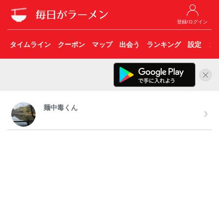
登録/ログイン
タイムライン
クーポン
マップ
出会う
ランキング
設定
こ
麺中毒くん