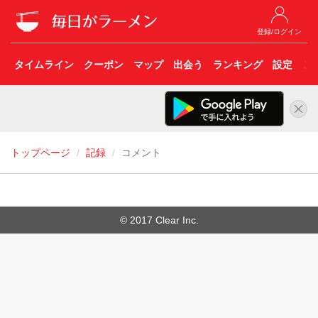
登録/ログイン
タイムライン
クーポン
マップ
出会う
ランキング
設定
こ
トップページ
記録
コメント
© 2017 Clear Inc.