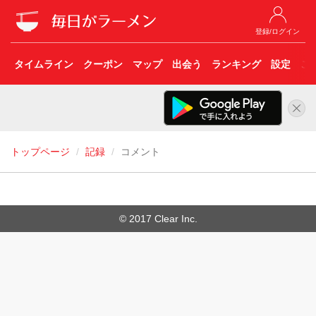
登録/ログイン
タイムライン
クーポン
マップ
出会う
ランキング
設定
こ
トップページ
記録
コメント
© 2017 Clear Inc.