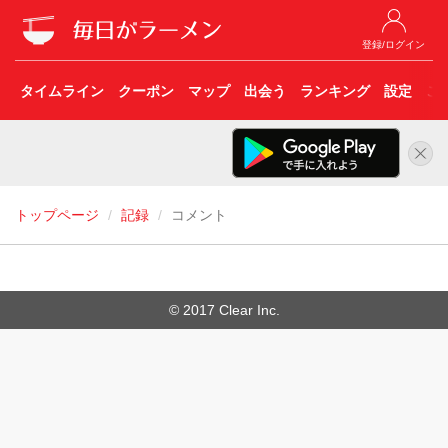
登録/ログイン
タイムライン
クーポン
マップ
出会う
ランキング
設定
こ
トップページ
記録
コメント
© 2017 Clear Inc.