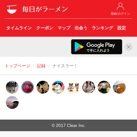
登録/ログイン
タイムライン
クーポン
マップ
出会う
ランキング
設定
こ
トップページ
記録
ナイスラー！
© 2017 Clear Inc.