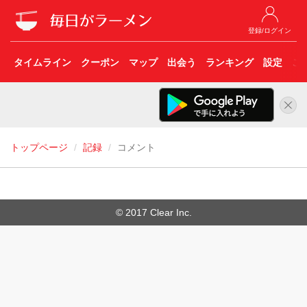
登録/ログイン
タイムライン
クーポン
マップ
出会う
ランキング
設定
こ
トップページ
記録
コメント
© 2017 Clear Inc.