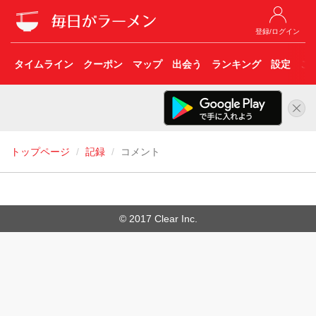
登録/ログイン
タイムライン
クーポン
マップ
出会う
ランキング
設定
こ
トップページ
記録
コメント
© 2017 Clear Inc.