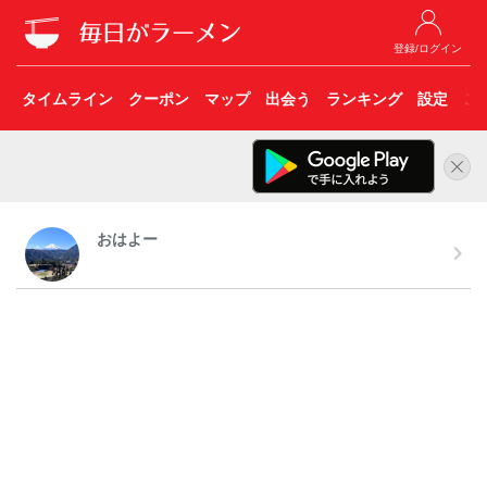
登録/ログイン
タイムライン
クーポン
マップ
出会う
ランキング
設定
こ
おはよー