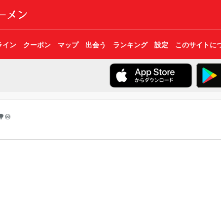
ライン
クーポン
マップ
出会う
ランキング
設定
このサイトに
♾️