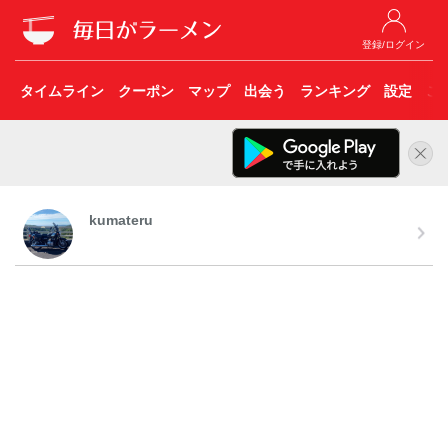
登録/ログイン
タイムライン
クーポン
マップ
出会う
ランキング
設定
こ
kumateru