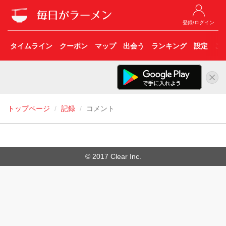
登録/ログイン
タイムライン
クーポン
マップ
出会う
ランキング
設定
こ
トップページ
記録
コメント
© 2017 Clear Inc.