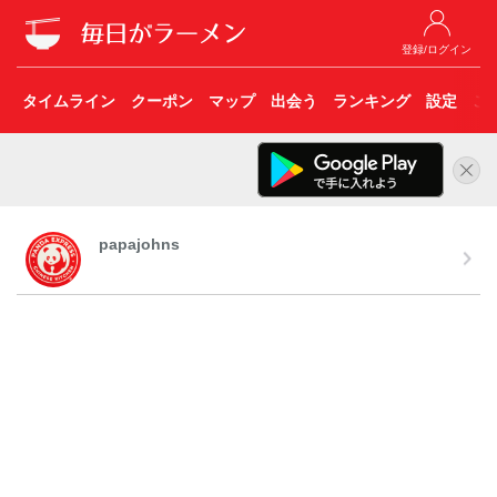
登録/ログイン
タイムライン
クーポン
マップ
出会う
ランキング
設定
こ
papajohns