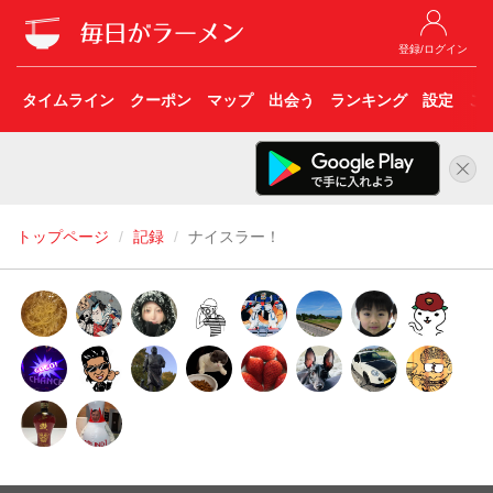
登録/ログイン
タイムライン
クーポン
マップ
出会う
ランキング
設定
こ
トップページ
記録
ナイスラー！