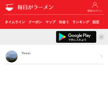
登録/ログイン
タイムライン
クーポン
マップ
出会う
ランキング
設定
こ
Yossi