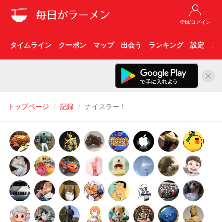
登録/ログイン
タイムライン
クーポン
マップ
出会う
ランキング
設定
こ
トップページ
記録
ナイスラー！