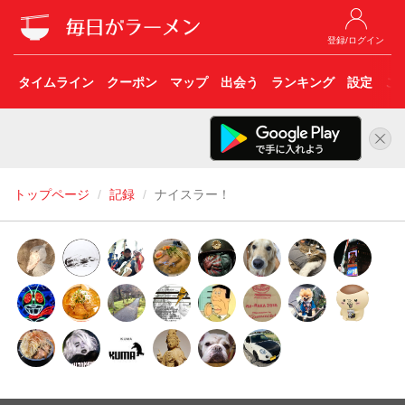
登録/ログイン
タイムライン
クーポン
マップ
出会う
ランキング
設定
こ
トップページ
記録
ナイスラー！