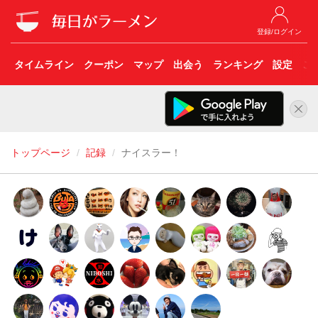
登録/ログイン
タイムライン
クーポン
マップ
出会う
ランキング
設定
こ
トップページ
記録
ナイスラー！