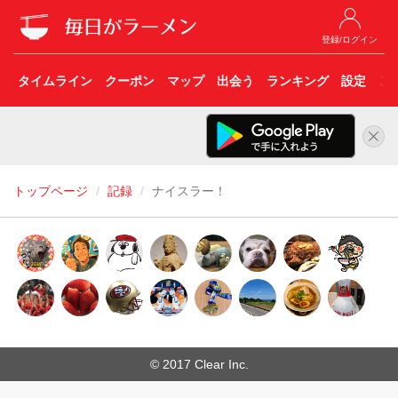
登録/ログイン
タイムライン
クーポン
マップ
出会う
ランキング
設定
こ
トップページ
記録
ナイスラー！
© 2017 Clear Inc.