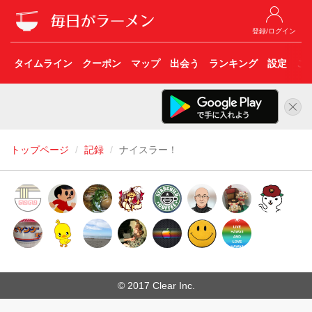
登録/ログイン
タイムライン
クーポン
マップ
出会う
ランキング
設定
こ
トップページ
記録
ナイスラー！
© 2017 Clear Inc.