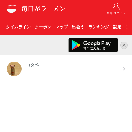
登録/ログイン
タイムライン
クーポン
マップ
出会う
ランキング
設定
こ
コタペ