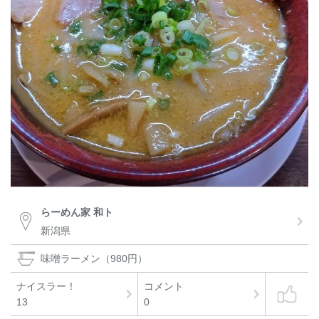
らーめん家 和ト
新潟県
味噌󠄀ラーメン（980円）
ナイスラー！
コメント
13
0