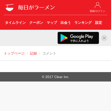
登録/ログイン
タイムライン
クーポン
マップ
出会う
ランキング
設定
こ
トップページ
記録
コメント
© 2017 Clear Inc.