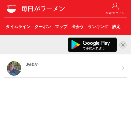
登録/ログイン
タイムライン
クーポン
マップ
出会う
ランキング
設定
こ
あゆか