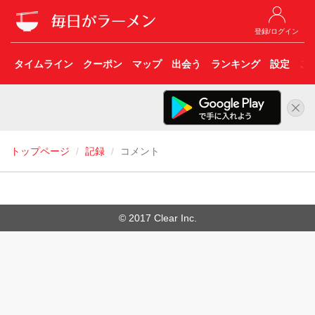
登録/ログイン
タイムライン
クーポン
マップ
出会う
ランキング
設定
こ
トップページ
記録
コメント
© 2017 Clear Inc.