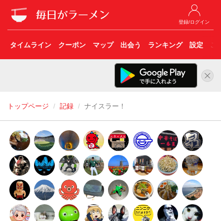
登録/ログイン
タイムライン
クーポン
マップ
出会う
ランキング
設定
こ
トップページ
記録
ナイスラー！