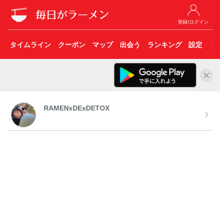
登録/ログイン
タイムライン
クーポン
マップ
出会う
ランキング
設定
こ
RAMENxDExDETOX