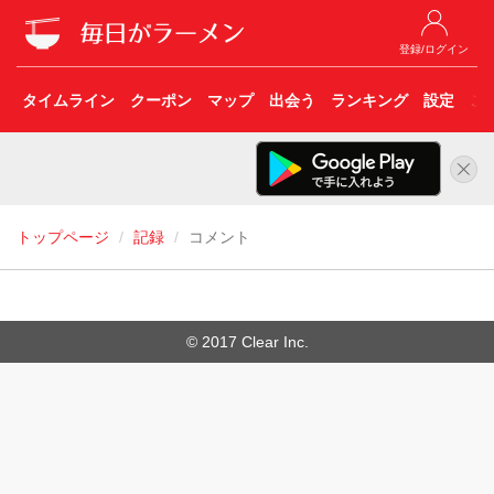
登録/ログイン
タイムライン
クーポン
マップ
出会う
ランキング
設定
こ
トップページ
記録
コメント
© 2017 Clear Inc.