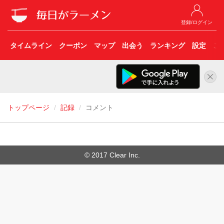
登録/ログイン
タイムライン
クーポン
マップ
出会う
ランキング
設定
こ
トップページ
記録
コメント
© 2017 Clear Inc.