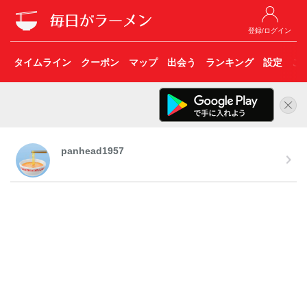
登録/ログイン
タイムライン
クーポン
マップ
出会う
ランキング
設定
こ
panhead1957