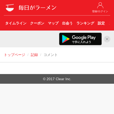
登録/ログイン
タイムライン
クーポン
マップ
出会う
ランキング
設定
こ
トップページ
記録
コメント
© 2017 Clear Inc.