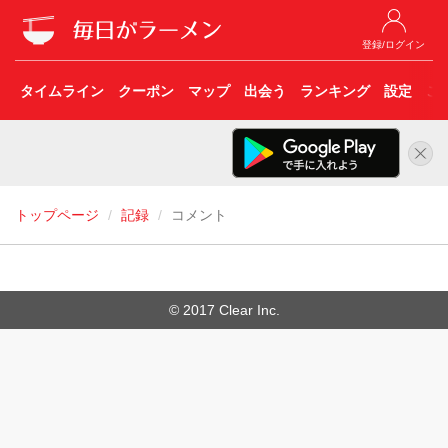
登録/ログイン
タイムライン
クーポン
マップ
出会う
ランキング
設定
こ
トップページ
記録
コメント
© 2017 Clear Inc.